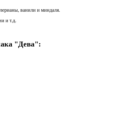
лерианы, ванили и миндаля.
и и т.д.
ака "Дева":