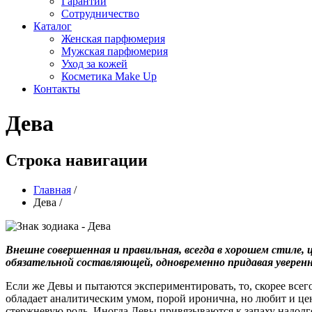
Гарантии
Сотрудничество
Каталог
Женская парфюмерия
Мужская парфюмерия
Уход за кожей
Косметика Make Up
Контакты
Дева
Строка навигации
Главная
/
Дева
/
Внешне совершенная и правильная, всегда в хорошем стиле,
обязательной составляющей, одновременно придавая уверенн
Если же Девы и пытаются экспериментировать, то, скорее всего
обладает аналитическим умом, порой иронична, но любит и цен
стержневую роль. Иногда Девы привязываются к запаху надолг